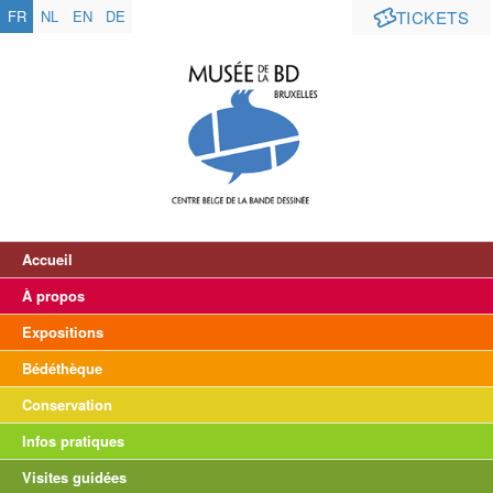
FR
NL
EN
DE
TICKETS
Accueil
À propos
Expositions
Bédéthèque
Conservation
Infos pratiques
Visites guidées