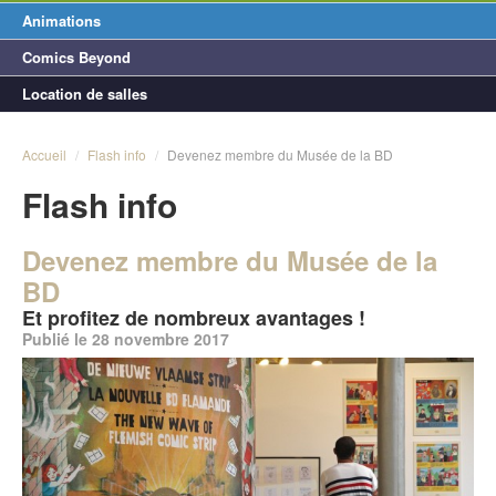
Animations
Comics Beyond
Location de salles
Accueil
/
Flash info
/
Devenez membre du Musée de la BD
Flash info
Devenez membre du Musée de la
BD
Et profitez de nombreux avantages !
Publié le 28 novembre 2017