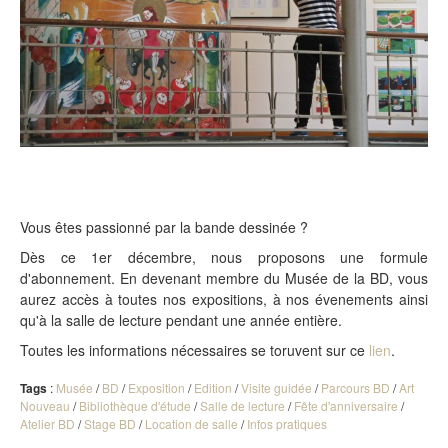
Vous êtes passionné par la bande dessinée ?
Dès ce 1er décembre, nous proposons une formule
d'abonnement. En devenant membre du Musée de la BD, vous
aurez accès à toutes nos expositions, à nos évenements ainsi
qu'à la salle de lecture pendant une année entière.
Toutes les informations nécessaires se toruvent sur ce
lien
.
Tags
:
Musée
/
BD
/
Exposition
/
Edition
/
Visite guidée
/
Parcours BD
/
Art
Nouveau
/
Bibliothèque d'étude
/
Salle de lecture
/
Fête d'anniversaire
/
Atelier BD
/
Stage BD
/
Location de salle
/
Infos pratiques