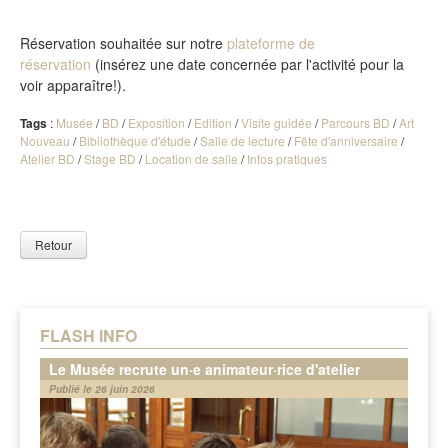
Réservation souhaitée sur notre
plateforme de
réservation
(insérez une date concernée par l'activité pour la
voir apparaître!).
Tags
:
Musée
/
BD
/
Exposition
/
Edition
/
Visite guidée
/
Parcours BD
/
Art
Nouveau
/
Bibliothèque d'étude
/
Salle de lecture
/
Fête d'anniversaire
/
Atelier BD
/
Stage BD
/
Location de salle
/
Infos pratiques
Retour
FLASH INFO
Le Musée recrute un·e animateur·rice d'atelier
Publié le 26 juin 2026