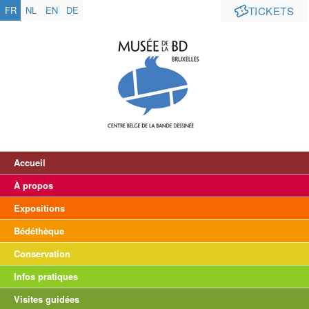
FR
NL
EN
DE
TICKETS
Accueil
À propos
Expositions
Bédéthèque
Conservation
Infos pratiques
Visites guidées