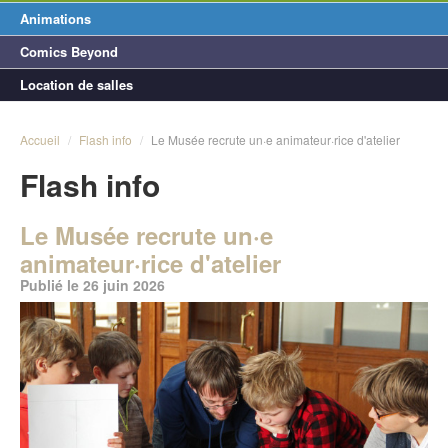
Animations
Comics Beyond
Location de salles
Accueil
/
Flash info
/
Le Musée recrute un·e animateur·rice d'atelier
Flash info
Le Musée recrute un·e
animateur·rice d'atelier
Publié le 26 juin 2026