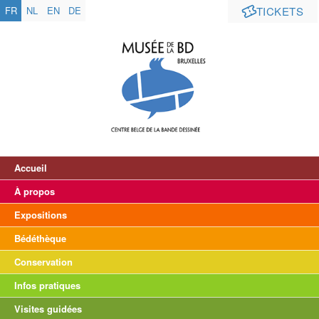
FR
NL
EN
DE
TICKETS
Accueil
À propos
Expositions
Bédéthèque
Conservation
Infos pratiques
Visites guidées