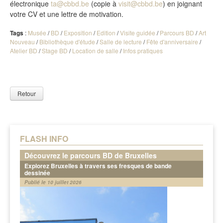
électronique
ta@cbbd.be
(copie à
visit@cbbd.be
) en joignant
votre CV et une lettre de motivation.
Tags
:
Musée
/
BD
/
Exposition
/
Edition
/
Visite guidée
/
Parcours BD
/
Art
Nouveau
/
Bibliothèque d'étude
/
Salle de lecture
/
Fête d'anniversaire
/
Atelier BD
/
Stage BD
/
Location de salle
/
Infos pratiques
Retour
FLASH INFO
Découvrez le parcours BD de Bruxelles
Explorez Bruxelles à travers ses fresques de bande
dessinée
Publié le 10 juillet 2026