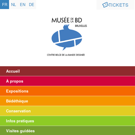
FR
NL
EN
DE
TICKETS
Accueil
À propos
Expositions
Bédéthèque
Conservation
Infos pratiques
Visites guidées