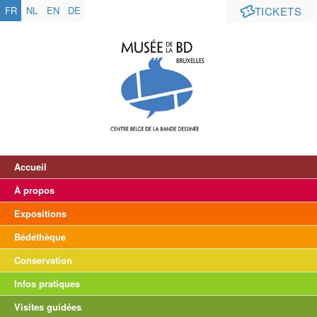
FR
NL
EN
DE
TICKETS
Accueil
À propos
Expositions
Bédéthèque
Conservation
Infos pratiques
Visites guidées