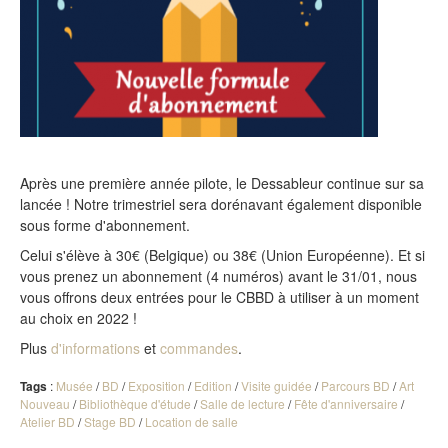
Après une première année pilote, le Dessableur continue sur sa
lancée ! Notre trimestriel sera dorénavant également disponible
sous forme d'abonnement.
Celui s'élève à 30€ (Belgique) ou 38€ (Union Européenne). Et si
vous prenez un abonnement (4 numéros) avant le 31/01, nous
vous offrons deux entrées pour le CBBD à utiliser à un moment
au choix en 2022 !
Plus
d'informations
et
commandes
.
Tags
:
Musée
/
BD
/
Exposition
/
Edition
/
Visite guidée
/
Parcours BD
/
Art
Nouveau
/
Bibliothèque d'étude
/
Salle de lecture
/
Fête d'anniversaire
/
Atelier BD
/
Stage BD
/
Location de salle