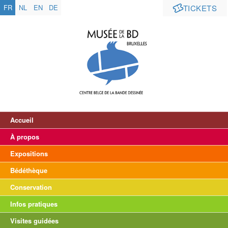
FR
NL
EN
DE
TICKETS
Accueil
À propos
Expositions
Bédéthèque
Conservation
Infos pratiques
Visites guidées