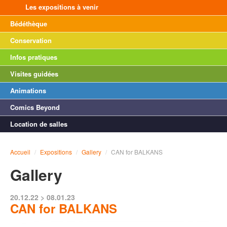
Les expositions à venir
Bédéthèque
Conservation
Infos pratiques
Visites guidées
Animations
Comics Beyond
Location de salles
Accueil
/
Expositions
/
Gallery
/
CAN for BALKANS
Gallery
20.12.22 > 08.01.23
CAN for BALKANS