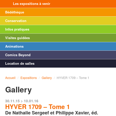
Les expositions à venir
Bédéthèque
Conservation
Infos pratiques
Visites guidées
Animations
Comics Beyond
Location de salles
Accueil
/
Expositions
/
Gallery
/
HYVER 1709 – Tome 1
Gallery
30.11.15 > 10.01.16
HYVER 1709 – Tome 1
De Nathalie Sergeef et Philippe Xavier, éd.