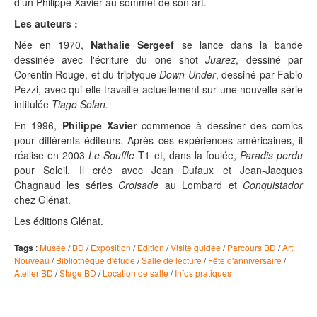
d’un Philippe Xavier au sommet de son art.
Les auteurs :
Née en 1970,
Nathalie Sergeef
se lance dans la bande
dessinée avec l'écriture du one shot
Juarez
, dessiné par
Corentin Rouge, et du triptyque
Down Under
, dessiné par Fabio
Pezzi, avec qui elle travaille actuellement sur une nouvelle série
intitulée
Tiago Solan.
En 1996,
Philippe Xavier
commence à dessiner des comics
pour différents éditeurs. Après ces expériences américaines, il
réalise en 2003
Le Souffle
T1 et, dans la foulée,
Paradis perdu
pour Soleil. Il crée avec Jean Dufaux et Jean-Jacques
Chagnaud les séries
Croisade
au Lombard et
Conquistador
chez Glénat.
Les éditions Glénat.
Tags
:
Musée
/
BD
/
Exposition
/
Edition
/
Visite guidée
/
Parcours BD
/
Art
Nouveau
/
Bibliothèque d'étude
/
Salle de lecture
/
Fête d'anniversaire
/
Atelier BD
/
Stage BD
/
Location de salle
/
Infos pratiques