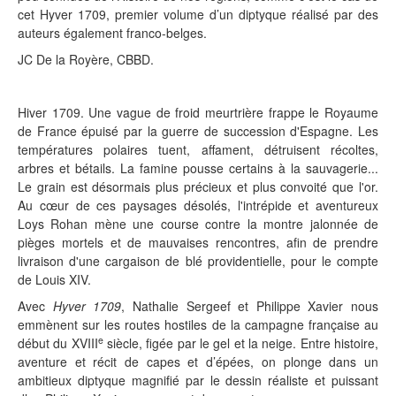
cet Hyver 1709, premier volume d’un diptyque réalisé par des
auteurs également franco-belges.
JC De la Royère, CBBD.
Hiver 1709. Une vague de froid meurtrière frappe le Royaume
de France épuisé par la guerre de succession d'Espagne. Les
températures polaires tuent, affament, détruisent récoltes,
arbres et bétails. La famine pousse certains à la sauvagerie...
Le grain est désormais plus précieux et plus convoité que l'or.
Au cœur de ces paysages désolés, l'intrépide et aventureux
Loys Rohan mène une course contre la montre jalonnée de
pièges mortels et de mauvaises rencontres, afin de prendre
livraison d'une cargaison de blé providentielle, pour le compte
de Louis XIV.
Avec
Hyver 1709
, Nathalie Sergeef et Philippe Xavier nous
emmènent sur les routes hostiles de la campagne française au
e
début du XVIII
siècle, figée par le gel et la neige. Entre histoire,
aventure et récit de capes et d’épées, on plonge dans un
ambitieux diptyque magnifié par le dessin réaliste et puissant