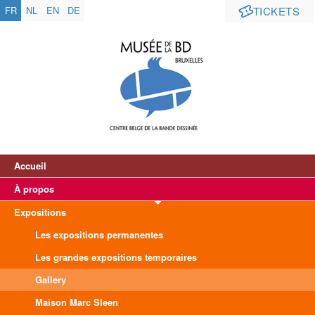
FR
NL
EN
DE
TICKETS
Accueil
À propos
Expositions
Les expositions permanentes
Les grandes expositions temporaires
Gallery
Maison Marc Sleen