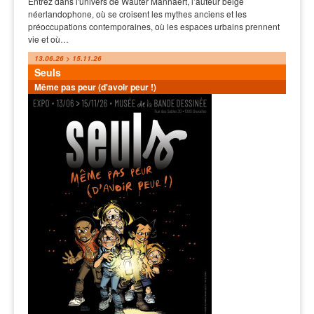
Entrez dans l'univers de Wauter Mannaert, l’auteur belge
néerlandophone, où se croisent les mythes anciens et les
préoccupations contemporaines, où les espaces urbains prennent
vie et où…
13.06.26 > 15.11.26
Seuls
Même pas peur (d'avoir peur !)