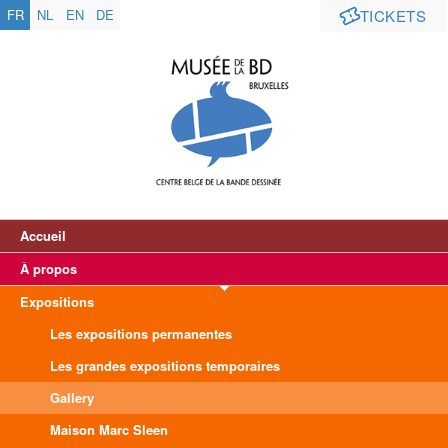
FR
NL
EN
DE
TICKETS
Accueil
À propos
Expositions
Les expositions permanentes
Les grandes expositions temporaires
Gallery
Maison Marc Sleen