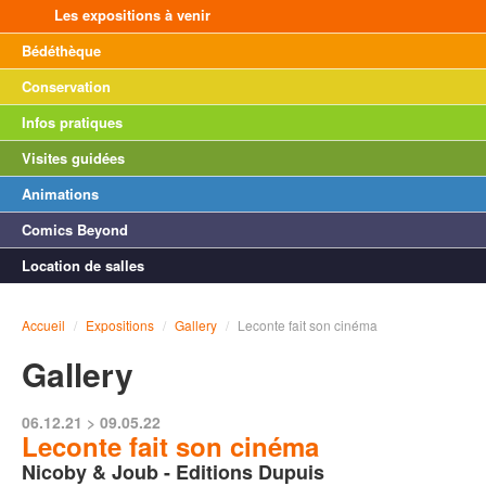
Les expositions à venir
Bédéthèque
Conservation
Infos pratiques
Visites guidées
Animations
Comics Beyond
Location de salles
Accueil
/
Expositions
/
Gallery
/
Leconte fait son cinéma
Gallery
06.12.21 > 09.05.22
Leconte fait son cinéma
Nicoby & Joub - Editions Dupuis