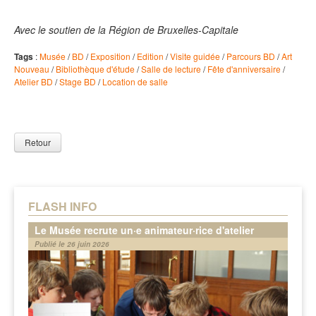
Avec le soutien de la Région de Bruxelles-Capitale
Tags
:
Musée
/
BD
/
Exposition
/
Edition
/
Visite guidée
/
Parcours BD
/
Art
Nouveau
/
Bibliothèque d'étude
/
Salle de lecture
/
Fête d'anniversaire
/
Atelier BD
/
Stage BD
/
Location de salle
Retour
FLASH INFO
Le Musée recrute un·e animateur·rice d'atelier
Publié le 26 juin 2026