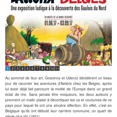
1
2
3
4
5
6
7
8
9
10
11
Au sommet de leur art, Goscinny et Uderzo décidèrent un beau
jour de raconter les aventures d’Astérix chez les Belges, après
lui avoir déjà fait parcourir la moitié de l’Europe dans un grand
éclat de rire. Sans jamais être moqueurs, les deux auteurs y
prennent un malin plaisir à décortiquer les us et coutumes de ce
pays pour lequel ils ont une sincère affection. En effet, c’est en
Belgique qu’ils ont débuté leur carrière commune, un quart de
siècle plus tôt (1951).