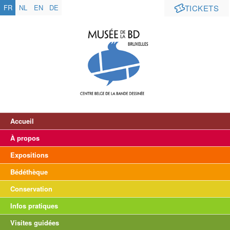
FR
NL
EN
DE
TICKETS
Accueil
À propos
Expositions
Bédéthèque
Conservation
Infos pratiques
Visites guidées