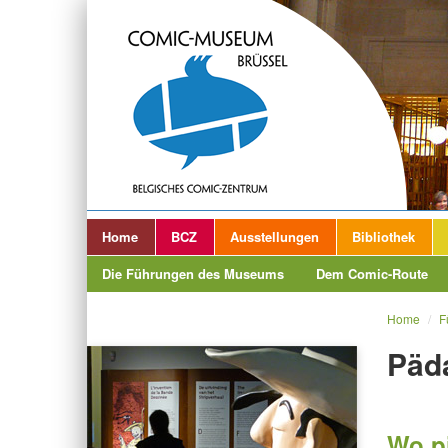
Home
BCZ
Ausstellungen
Bibliothek
Die Führungen des Museums
Dem Comic-Route
Home
/
F
Päd
Wo p