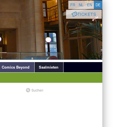
FR
NL
EN
DE
TICKETS
Comics Beyond
Saalmieten
Suchen