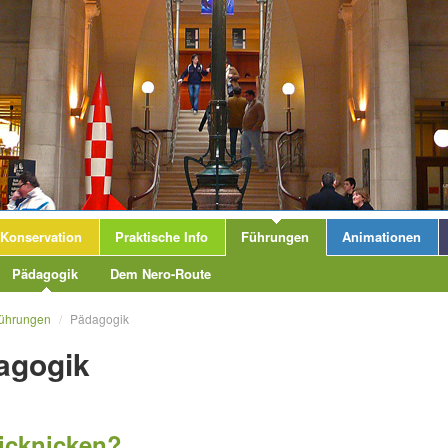
Konservation
Praktische Info
Führungen
Animationen
Pädagogik
Dem Nero-Route
ührungen
/
Pädagogik
agogik
icknicken?