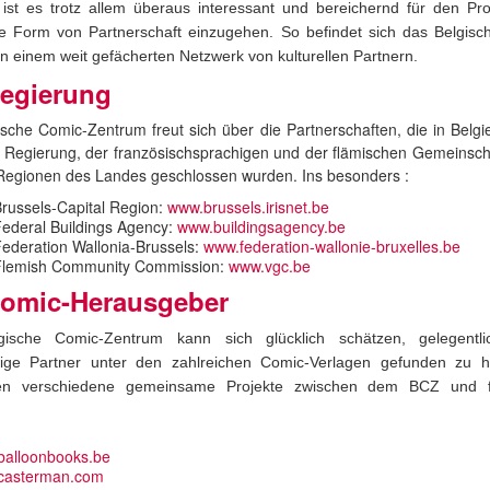
ist es trotz allem überaus interessant und bereichernd für den Pro
ne Form von Partnerschaft einzugehen. So befindet sich das Belgisc
n einem weit gefächerten Netzwerk von kulturellen Partnern.
Regierung
sche Comic-Zentrum freut sich über die Partnerschaften, die in Belgi
 Regierung, der französischsprachigen und der flämischen Gemeinsch
 Regionen des Landes geschlossen wurden. Ins besonders :
russels-Capital Region:
www.brussels.irisnet.be
ederal Buildings Agency:
www.buildingsagency.be
ederation Wallonia-Brussels:
www.federation-wallonie-bruxelles.be
Flemish Community Commission:
www.vgc.be
Comic-Herausgeber
ische Comic-Zentrum kann sich glücklich schätzen, gelegentl
ige Partner unter den zahlreichen Comic-Verlagen gefunden zu 
den verschiedene gemeinsame Projekte zwischen dem
BCZ und f
balloonbooks.be
casterman.com