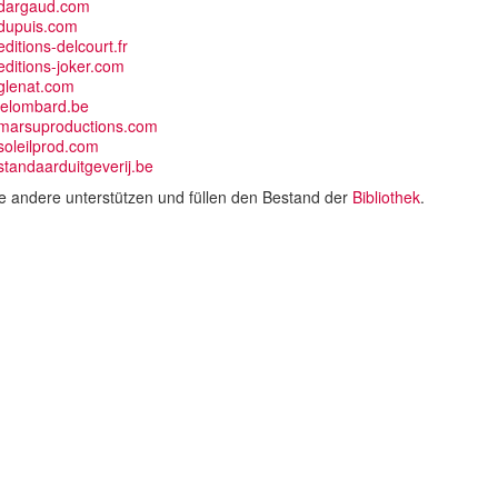
dargaud.com
dupuis.com
ditions-delcourt.fr
ditions-joker.com
glenat.com
lelombard.be
marsuproductions.com
oleilprod.com
tandaarduitgeverij.be
e andere unterstützen und füllen den Bestand der
Bibliothek
.