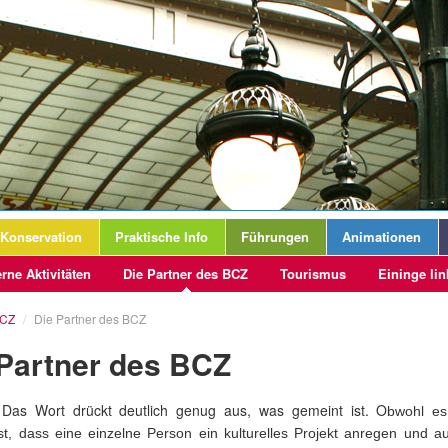
Konservation
Praktische Info
Führungen
Animationen
rne Aktivitäten
Die Partner des BCZ
Tourismus
Eininge lin
CZ
/
Die Partner des BCZ
 Partner des BCZ
 Das Wort drückt deutlich genug aus, was gemeint ist. O
bwohl es
st, dass eine einzelne Person ein kulturelles Projekt anregen und a