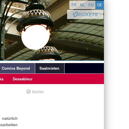
FR
NL
EN
DE
TICKETS
Comics Beyond
Saalmieten
ks
Dessableur
Suchen
 natürlich
usarbeiten