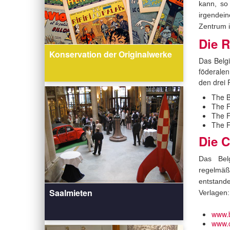
kann, so 
irgendei
Zentrum i
Die 
Konservation der Originalwerke
Das Belgi
föderalen
den drei
The B
The F
The F
The 
Die 
Das Belg
regelmäß
entstan
Saalmieten
Verlagen:
www.
www.