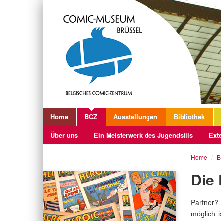
Home
BCZ
Ausstellungen
Bibliothek
Über uns
Ein Meisterwerk des Jugendstils
Exte
Home
/
B
Die
Partner?
möglich i