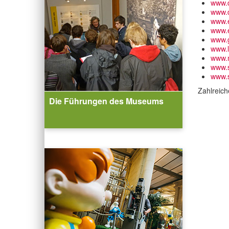
www.
www.
www.e
www.e
www.
www.
www.
www.s
www.s
Zahlreich
Die Führungen des Museums