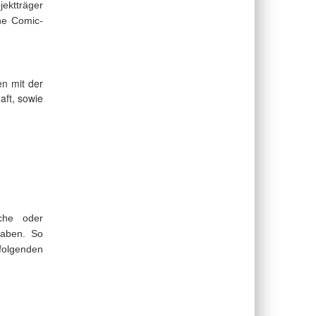
jektträger
he Comic-
en mit der
aft, sowie
iche oder
haben. So
olgenden