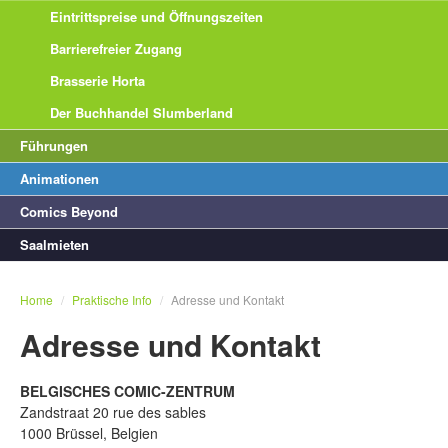
Eintrittspreise und Öffnungszeiten
Barrierefreier Zugang
Brasserie Horta
Der Buchhandel Slumberland
Führungen
Animationen
Comics Beyond
Saalmieten
Home
/
Praktische Info
/
Adresse und Kontakt
Adresse und Kontakt
BELGISCHES COMIC-ZENTRUM
Zandstraat 20 rue des sables
1000 Brüssel, Belgien