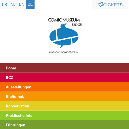
FR
NL
EN
DE
TICKETS
Home
BCZ
Ausstellungen
Bibliothek
Konservation
Praktische Info
Führungen