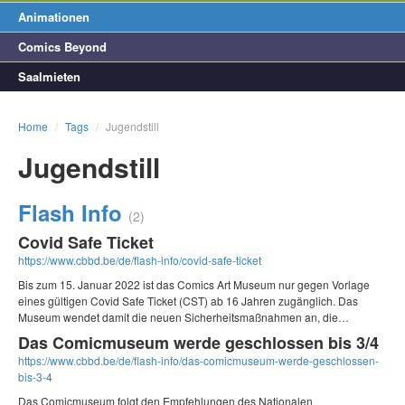
Animationen
Comics Beyond
Saalmieten
Home
/
Tags
/
Jugendstill
Jugendstill
Flash Info
(2)
Covid Safe Ticket
https://www.cbbd.be/de/flash-info/covid-safe-ticket
Bis zum 15. Januar 2022 ist das Comics Art Museum nur gegen Vorlage
eines gültigen Covid Safe Ticket (CST) ab 16 Jahren zugänglich. Das
Museum wendet damit die neuen Sicherheitsmaßnahmen an, die…
Das Comicmuseum werde geschlossen bis 3/4
https://www.cbbd.be/de/flash-info/das-comicmuseum-werde-geschlossen-
bis-3-4
Das Comicmuseum folgt den Empfehlungen des Nationalen