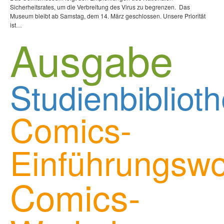
Sicherheitsrates, um die Verbreitung des Virus zu begrenzen. Das
Museum bleibt ab Samstag, dem 14. März geschlossen. Unsere Priorität
ist…
Ausgabe
Studienbibliot
Comics-
Einführungsw
Comics-