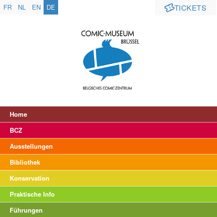
FR
NL
EN
DE
TICKETS
Home
BCZ
Ausstellungen
Bibliothek
Konservation
Praktische Info
Führungen