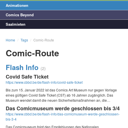
Animationen
Comics Beyond
Saalmieten
Home
/
Tags
/
Comic-Route
Comic-Route
Flash Info
(2)
Covid Safe Ticket
https://www.cbbd.be/de/flash-info/covid-safe-ticket
Bis zum 15. Januar 2022 ist das Comics Art Museum nur gegen Vorlage
eines gültigen Covid Safe Ticket (CST) ab 16 Jahren zugänglich. Das
Museum wendet damit die neuen Sicherheitsmaßnahmen an, die…
Das Comicmuseum werde geschlossen bis 3/4
https://www.cbbd.be/de/flash-info/das-comicmuseum-werde-geschlossen-
bis-3-4
Das Comicmuseum folgt den Empfehlungen des Nationalen